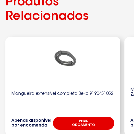
Produtos
Relacionados
M
Mangueira extensível completa Beko 9190451052
Z
Apenas disponível
A
PEDIR
por encomenda
ORÇAMENTO
p