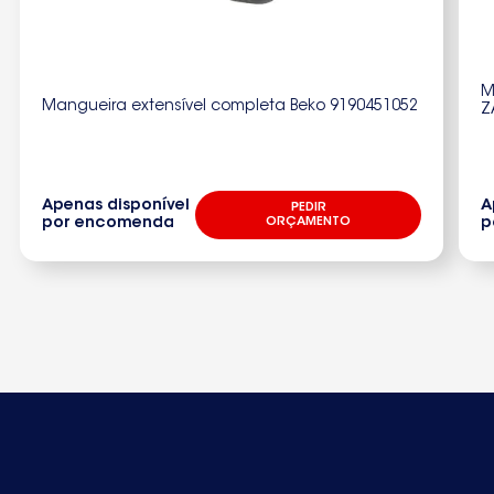
M
Mangueira extensível completa Beko 9190451052
Z
Apenas disponível
A
PEDIR
por encomenda
ORÇAMENTO
p