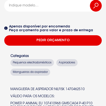
ASPIRADOR NILFISK
Seleccione um dos equipamentos da lista
Apenas disponível por encomenda
Peça orçamento para valor e prazo de entrega
PEDIR ORÇAMENTO
Categorias
Pequenos electrodomésticos
Aspiradores
Mangueiras do aspirador
MANGUEIRA DE ASPIRADOR NILFISK 1470462510
VÁLIDO PARA OS MODELOS:
POWER P ANIMAL EU 107410968 GM5CA04 P-40 P10