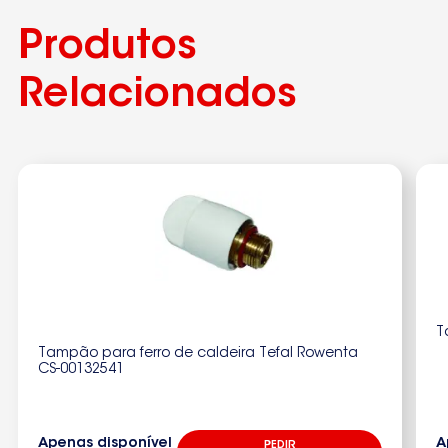
Produtos
Relacionados
T
Tampão para ferro de caldeira Tefal Rowenta
CS-00132541
Apenas disponível
A
PEDIR