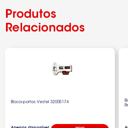
Produtos
Relacionados
B
Bloca-portas Vestel 32005174
B
Apenas disponível
A