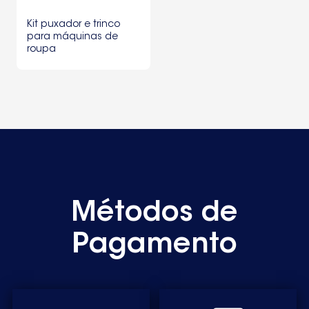
Kit puxador e trinco
para máquinas de
roupa
Indesit,Whirpoool
C00035766
Métodos de
Pagamento